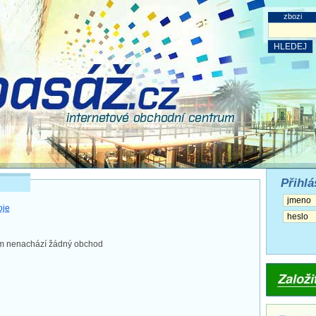
zbozi
Přihlá
oje
tím nenachází žádný obchod