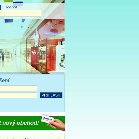
obchod
šení