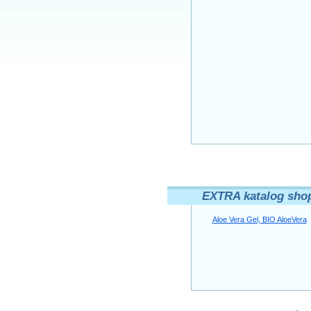
EXTRA katalog sho
Aloe Vera Gel, BIO AloeVera