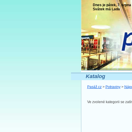
Dnes je pátek, 7. srpna
Svátek má
Lada
Katalog
Pasáž.cz
>
Potraviny
>
Náp
Ve zvolené kategorii se za