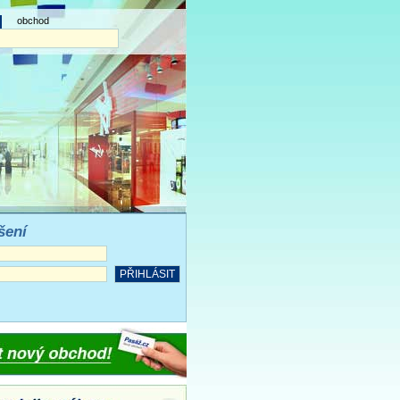
obchod
šení