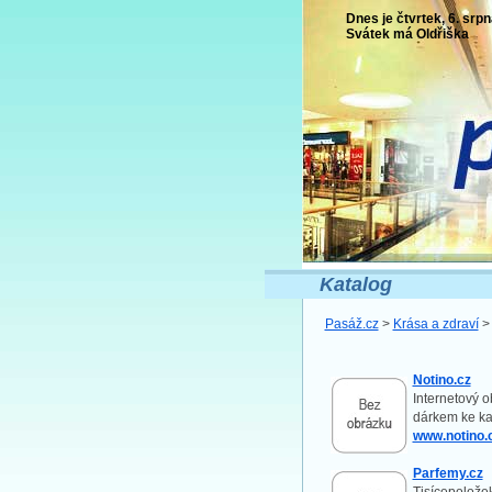
Dnes je čtvrtek, 6. srpn
Svátek má
Oldřiška
Katalog
Pasáž.cz
>
Krása a zdraví
Notino.cz
Internetový o
dárkem ke k
www.notino.
Parfemy.cz