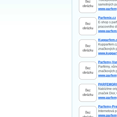
Tisícepolože
samotných pa
www.parfem
Parfemix.cz
E-shop s par
pracovního d
www.parfemi
Kupparfem.
Kupparfem.cz
značkových p
www.kuppar
Parfemy-Vun
Parfémy, vůn
značkových p
www.parfem
PARFEMGRO
Nabízíme orig
značek Dior,
www.parfem
Parfemy-Pre
Internetová 
www.parfemy