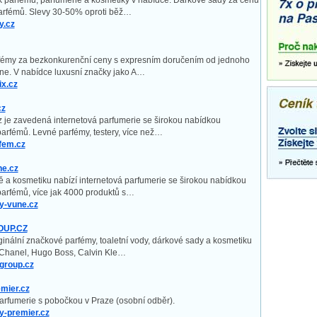
k parfémů, parfumerie a kosmetiky v nabídce. Dárkové sady za cenu
rfémů. Slevy 30-50% oproti běž…
y.cz
fémy za bezkonkurenční ceny s expresním doručením od jednoho
ne. V nabídce luxusní značky jako A…
x.cz
cz
 je zavedená internetová parfumerie se širokou nabídkou
arfémů. Levné parfémy, testery, více než…
fem.cz
e.cz
ě a kosmetiku nabízí internetová parfumerie se širokou nabídkou
arfémů, více jak 4000 produktů s…
y-vune.cz
UP.CZ
inální značkové parfémy, toaletní vody, dárkové sady a kosmetiku
 Chanel, Hugo Boss, Calvin Kle…
group.cz
mier.cz
parfumerie s pobočkou v Praze (osobní odběr).
-premier.cz