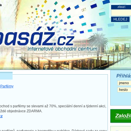
a
zbozi
Přihlá
>
Parfémy
bchod s parfémy se slevami až 70%, speciální denní a týdenní akci,
aždé objednávce ZDARMA.
cz